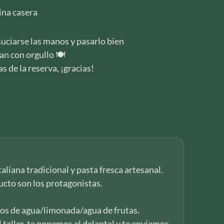
ina casera
suciarse las manos y pasarlo bien
an con orgullo 🍽️
 de la reserva, ¡gracias!
taliana tradicional y pasta fresca artesanal.
ducto son los protagonistas.
s de agua/limonada/agua de frutas.
l taller, te ponemos el delantal y te enviamos