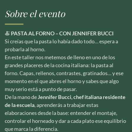
Sobre el evento
🍝
PASTA AL FORNO – CON JENNIFER BUCCI
Si creías que la pasta lo había dado todo… espera a
probarla al horno.
En este taller nos metemos de lleno en uno de los
grandes placeres de la cocina italiana: la pasta al
forno. Capas, rellenos, contrastes, gratinados… y ese
momento en el que abres el horno y sabes que algo
muy serio está a punto de pasar.
De la mano de
Jennifer Bucci, chef italiana residente
de la escuela
, aprenderás a trabajar estas
elaboraciones desde la base: entender el montaje,
controlar el horneado y dar a cada plato ese equilibrio
que marca la diferencia.