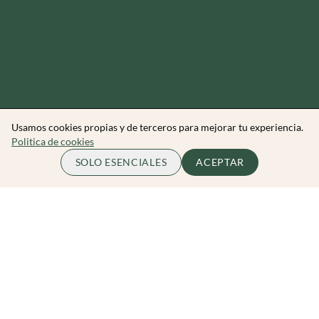
Usamos cookies propias y de terceros para mejorar tu experiencia.
Politica de cookies
45.00 EUR
ME APUNTO
SOLO ESENCIALES
ACEPTAR
por persona
Zibarit Club
Únete al club
Invitar a un amigo/a