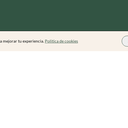
a mejorar tu experiencia.
Politica de cookies
Zibarit Pro
Conviértete en Organizador
Cómo funciona
Precios
Blog