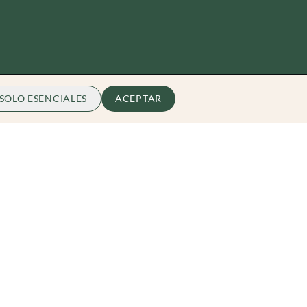
SOLO ESENCIALES
ACEPTAR
Zibarit
Quiénes somos
Conviérte en Embajador
hello@zibarit.com