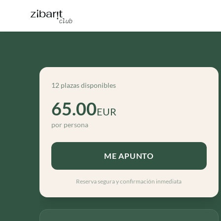
12 plazas disponibles
65.00
EUR
por persona
ME APUNTO
Reserva segura y confirmación inmediata