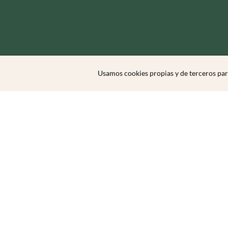
Usamos cookies propias y de terceros par
Zibarit Club
Únete al club
Invitar a un amigo/a
Descubrir eventos