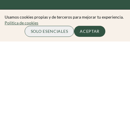
Usamos cookies propias y de terceros para mejorar tu experiencia.
Politica de cookies
65.00 EUR
ME APUNTO
SOLO ESENCIALES
ACEPTAR
por persona
Zibarit Club
Únete al club
Invitar a un amigo/a
Descubrir eventos
Zibarit Pro