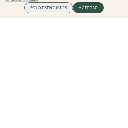
65.00 EUR
ME APUNTO
SOLO ESENCIALES
ACEPTAR
por persona
Zibarit Club
Únete al club
Invitar a un amigo/a
Descubrir eventos
Zibarit Pro
Conviértete en Organizador
Cómo funciona