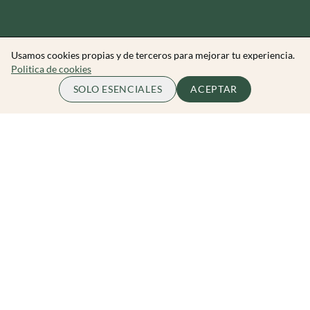
Usamos cookies propias y de terceros para mejorar tu experiencia.
Politica de cookies
65.00 EUR
ME APUNTO
SOLO ESENCIALES
ACEPTAR
por persona
Zibarit Club
Únete al club
Invitar a un amigo/a
Descubrir eventos