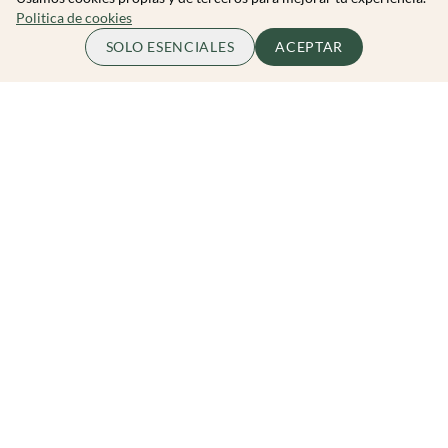
Politica de cookies
45.00 EUR
ME APUNTO
SOLO ESENCIALES
ACEPTAR
por persona
Zibarit Club
Únete al club
Invitar a un amigo/a
Descubrir eventos
Zibarit Pro
Conviértete en Organizador
Cómo funciona