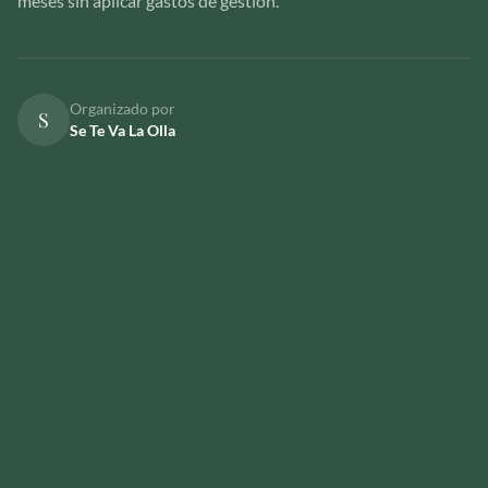
meses sin aplicar gastos de gestión.
Organizado por
S
Se Te Va La Olla