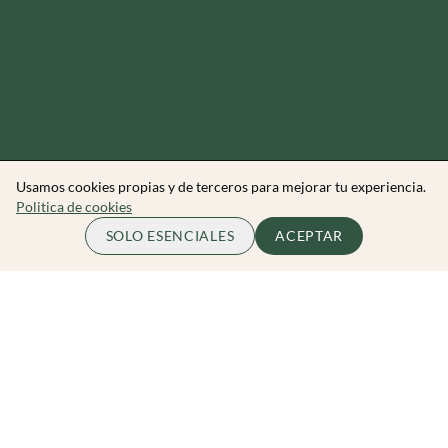
Usamos cookies propias y de terceros para mejorar tu experiencia.
Politica de cookies
70.00 EUR
ME APUNTO
SOLO ESENCIALES
ACEPTAR
por persona
Zibarit Club
Únete al club