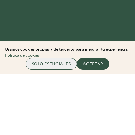
Usamos cookies propias y de terceros para mejorar tu experiencia.
Politica de cookies
65.00 EUR
COMPLETO
SOLO ESENCIALES
ACEPTAR
por persona
Zibarit Club
Únete al club
Invitar a un amigo/a