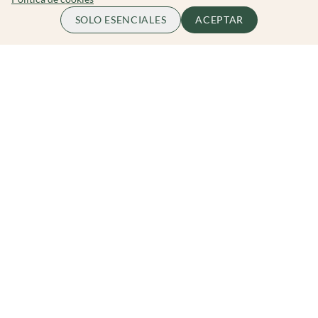
65.00 EUR
COMPLETO
SOLO ESENCIALES
ACEPTAR
por persona
Zibarit Club
Únete al club
Invitar a un amigo/a
Descubrir eventos
Zibarit Pro
Conviértete en Organizador
Cómo funciona