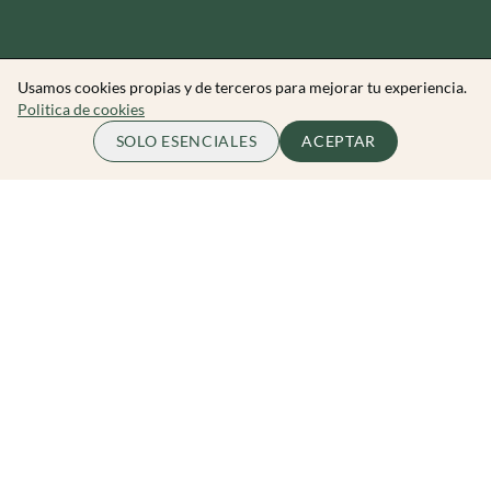
Usamos cookies propias y de terceros para mejorar tu experiencia.
Politica de cookies
65.00 EUR
COMPLETO
SOLO ESENCIALES
ACEPTAR
por persona
Zibarit Club
Únete al club
Invitar a un amigo/a
Descubrir eventos