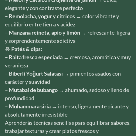
elegante y con contraste perfecto
–
Remolacha, yogur y cítricos
→ color vibrante y
equilibrio entre tierra y acidez
–
Manzana reineta, apio y limón
→ refrescante, ligera
y sorprendentemente adictiva
🧆
Patés & dips:
–
Raita fresca especiada
→ cremosa, aromática y muy
veraniega
–
Biberli Yoğurt Salatası
→ pimientos asados con
carácter y suavidad
–
Mutabal de bubango
→ ahumado, sedoso y lleno de
profundidad
–
Muhammara siria
→ intenso, ligeramente picante y
absolutamente irresistible
Aprenderás técnicas sencillas para equilibrar sabores,
trabajar texturas y crear platos frescos y