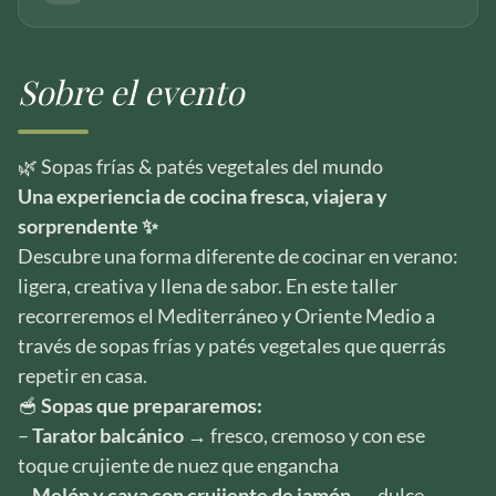
Sobre el evento
🌿 Sopas frías & patés vegetales del mundo
Una experiencia de cocina fresca, viajera y
sorprendente ✨
Descubre una forma diferente de cocinar en verano:
ligera, creativa y llena de sabor. En este taller
recorreremos el Mediterráneo y Oriente Medio a
través de sopas frías y patés vegetales que querrás
repetir en casa.
🥣
Sopas que prepararemos:
–
Tarator balcánico
→ fresco, cremoso y con ese
toque crujiente de nuez que engancha
–
Melón y cava con crujiente de jamón
→ dulce,