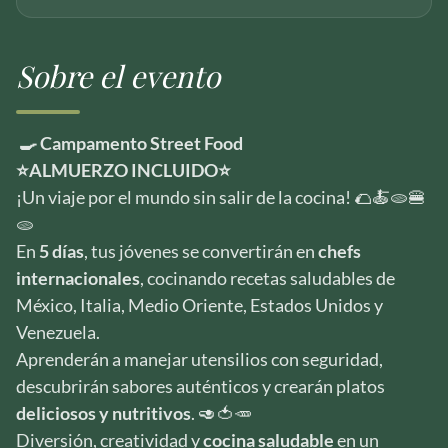
Sobre el evento
🍳 Campamento Street Food
⭐️ALMUERZO INCLUIDO⭐️
¡Un viaje por el mundo sin salir de la cocina! 🌮🍝🫓🍔
🫓
En
5 días
, tus jóvenes se convertirán en
chefs
internacionales
, cocinando recetas saludables de
México, Italia, Medio Oriente, Estados Unidos y
Venezuela.
Aprenderán a manejar utensilios con seguridad,
descubrirán sabores auténticos y crearán platos
deliciosos y nutritivos
. 🥑🍅🥕
Diversión, creatividad y
cocina saludable
en un