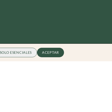
SOLO ESENCIALES
ACEPTAR
Zibarit
Quiénes somos
Conviérte en Embajador