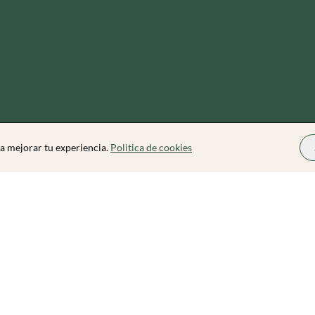
a mejorar tu experiencia.
Politica de cookies
Zibarit Pro
Conviértete en Organizador
Cómo funciona