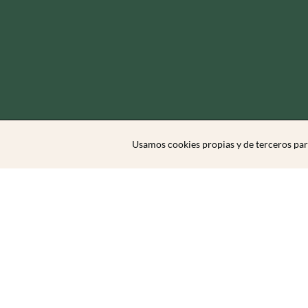
Usamos cookies propias y de terceros par
Zibarit Club
Únete al club
Invitar a un amigo/a