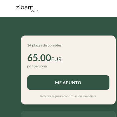
14 plazas disponibles
65.00
EUR
por persona
ME APUNTO
Reserva segura y confirmación inmediata