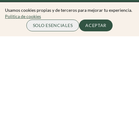
Usamos cookies propias y de terceros para mejorar tu experiencia.
Politica de cookies
65.00 EUR
ME APUNTO
SOLO ESENCIALES
ACEPTAR
por persona
Zibarit Club
Únete al club
Invitar a un amigo/a
Descubrir eventos
Zibarit Pro
Conviértete en Organizador