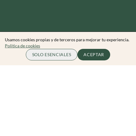
Usamos cookies propias y de terceros para mejorar tu experiencia.
Politica de cookies
70.00 EUR
COMPLETO
SOLO ESENCIALES
ACEPTAR
por persona
Zibarit Club
Únete al club
Invitar a un amigo/a
Descubrir eventos