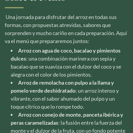
Una jornada para disfrutar del arroz en todas sus
formas, con propuestas atrevidas, sabores que
sorprenden y mucho cariño en cada preparación. Aquí
va el menú que prepararemos juntos:
Arroz con agua de coco, bacalao y pimientos
dulces
: una combinación marinera con sepia y
bacalao que se suaviza con el dulzor del coco y se
alegra con el color de los pimientos.
Arroz de remolacha con pulpo a la llama y
pomelo verde deshidratado
: un arroz intenso y
vibrante, con el sabor ahumado del pulpo y un
toque cítrico que lo rompe todo.
Arroz con conejo de monte, panceta ibérica y
peras caramelizadas
: la fusión entre la fuerza del
monte y el dulzor de la fruta, con un fondo potente