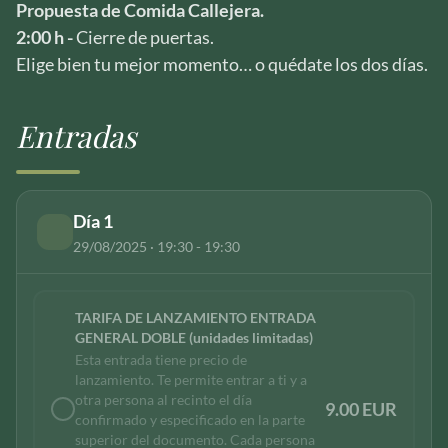
Propuesta de Comida Callejera.
2:00 h -
Cierre de puertas.
Elige bien tu mejor momento… o quédate los dos días.
Entradas
Día 1
29/08/2025 · 19:30 - 19:30
TARIFA DE LANZAMIENTO ENTRADA
GENERAL DOBLE (unidades limitadas)
Esta entrada tiene precio de
lanzamiento. Te permite entrar a ti y a
otra persona al recinto el día
9.00 EUR
confirmado y especificado en la parte
superior del documento. Cada persona