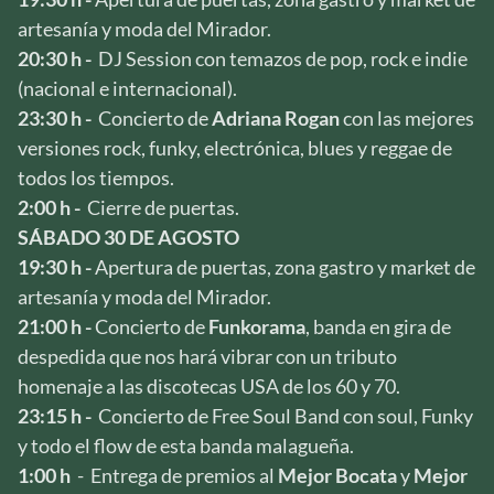
artesanía y moda del Mirador.
20:30 h -
DJ Session con temazos de pop, rock e indie
(nacional e internacional).
23:30 h -
Concierto de
Adriana Rogan
con las mejores
versiones rock, funky, electrónica, blues y reggae de
todos los tiempos.
2:00 h -
Cierre de puertas.
SÁBADO 30 DE AGOSTO
19:30 h -
Apertura de puertas, zona gastro y market de
artesanía y moda del Mirador.
21:00 h -
Concierto de
Funkorama
, banda en gira de
despedida que nos hará vibrar con un tributo
homenaje a las discotecas USA de los 60 y 70.
23:15 h -
Concierto de Free Soul Band con soul, Funky
y todo el flow de esta banda malagueña.
1:00 h
- Entrega de premios al
Mejor Bocata
y
Mejor