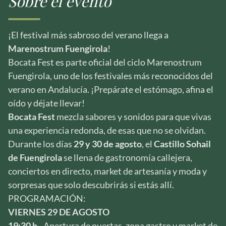
Sobre el evento
¡El festival más sabroso del verano llega a
Marenostrum Fuengirola
!
Bocata Fest es parte oficial del ciclo Marenostrum
Fuengirola, uno de los festivales más reconocidos del
verano en Andalucía. ¡Prepárate el estómago, afina el
oído y déjate llevar!
Bocata Fest
mezcla sabores y sonidos para que vivas
una experiencia redonda, de esas que no se olvidan.
Durante los días
29 y 30 de agosto
, el
Castillo Sohail
de Fuengirola
se llena de gastronomía callejera,
conciertos en directo, market de artesanía y moda y
sorpresas que solo descubrirás si estás allí.
PROGRAMACIÓN:
VIERNES 29 DE AGOSTO
19:30 h -
Apertura de puertas, zona gastro y market de