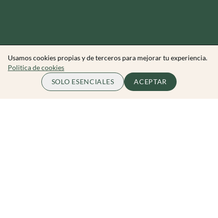
Usamos cookies propias y de terceros para mejorar tu experiencia.
Politica de cookies
ELIGE ENTRADA
COMPLETO
SOLO ESENCIALES
ACEPTAR
por persona
Zibarit Club
Únete al club
Invitar a un amigo/a
Descubrir eventos