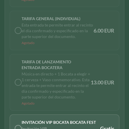
TARIFA GENERAL (INDIVIDUAL)
Esta entrada te permite entrar al recinto
6.00 EUR
el día confirmado y especificado en la
parte superior del documento.
Agotado
TARIFA DE LANZAMIENTO
ENTRADA BOCATERA
Música en directo + 1 Bocata a elegir +
1 cerveza + Vaso conmemorativo. Esta
13.00 EUR
entrada te permite entrar al recinto el
día confirmado y especificado en la
parte superior del documento.
Agotado
INVITACIÓN VIP BOCATA BOCATA FEST
Gratis
Invitación VIP