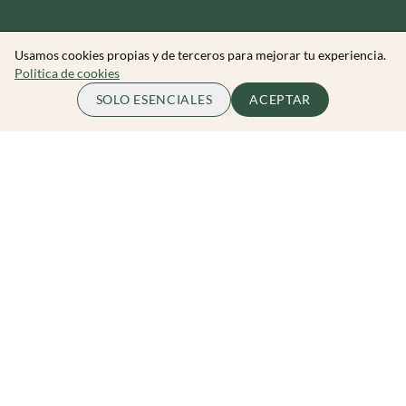
Usamos cookies propias y de terceros para mejorar tu experiencia.
Politica de cookies
70.00 EUR
COMPLETO
SOLO ESENCIALES
ACEPTAR
por persona
Zibarit Club
Únete al club
Invitar a un amigo/a
Descubrir eventos
Zibarit Pro