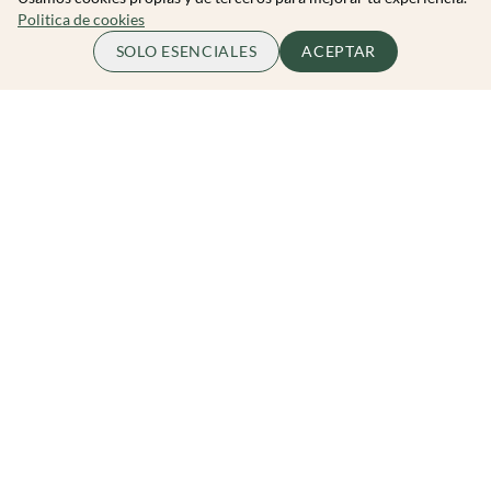
Politica de cookies
65.00 EUR
ME APUNTO
SOLO ESENCIALES
ACEPTAR
por persona
Zibarit Club
Únete al club
Invitar a un amigo/a
Descubrir eventos
Zibarit Pro
Conviértete en Organizador
Cómo funciona