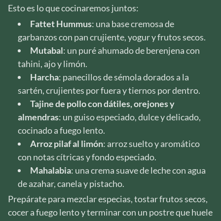
Esto es lo que cocinaremos juntos:
Fattet Hummus
: una base cremosa de
garbanzos con pan crujiente, yogur y frutos secos.
Mutabal
: un puré ahumado de berenjena con
tahini, ajo y limón.
Harcha
: panecillos de sémola dorados a la
sartén, crujientes por fuera y tiernos por dentro.
Tajine de pollo con dátiles, orejones y
almendras
: un guiso especiado, dulce y delicado,
cocinado a fuego lento.
Arroz pilaf al limón
: arroz suelto y aromático
con notas cítricas y fondo especiado.
Mahalabia
: una crema suave de leche con agua
de azahar, canela y pistacho.
Prepárate para mezclar especias, tostar frutos secos,
cocer a fuego lento y terminar con un postre que huele