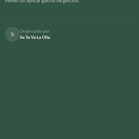
meses sin aplicar gastos de gestión.
Organizado por
S
Se Te Va La Olla