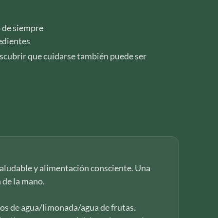
o de siempre
redientes
descubrir que cuidarse también puede ser
 saludable y alimentación consciente. Una
n de la mano.
s de agua/limonada/agua de frutas.