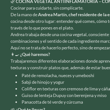
🌿
COCINA VEGETAL ANTIINFLAMATORIA – CO
Cocinar para cuidarte, sin complicarte.
De la mano de
Andrea Martín, chef residente de la 
cocina desde otro lugar: entender qué comes, cómo t
través de lo que pones en el plato.
Andrea trabaja desde una cocina vegetal, consciente y
combinaciones y el sentido de cada ingrediente marca
Aquí no se trata de hacerlo perfecto, sino de empezar
👩‍🍳
¿Qué haremos?
Trabajaremos diferentes elaboraciones donde aprend
texturas y construir platos que, además de estar buen
Paté de remolacha, nueces y umeboshi
Sabji de hinojo y yogur
Coliflor en texturas con cremoso de lima y cá
Guiso de lenteja Dupuy con berenjena y miso
Panacotta de té verde y cúrcuma
🌱
¿Qué te llevas?