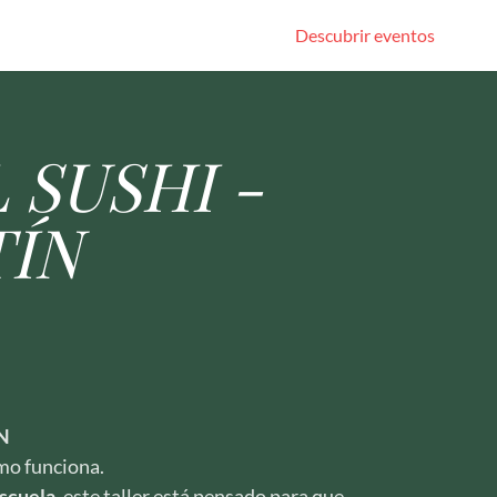
Descubrir eventos
 SUSHI -
ÍN
N
mo funciona.
escuela
, este taller está pensado para que