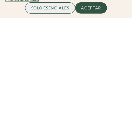
65.00 EUR
ME APUNTO
SOLO ESENCIALES
ACEPTAR
por persona
Zibarit Club
Únete al club
Invitar a un amigo/a
Descubrir eventos
Zibarit Pro
Conviértete en Organizador
Cómo funciona