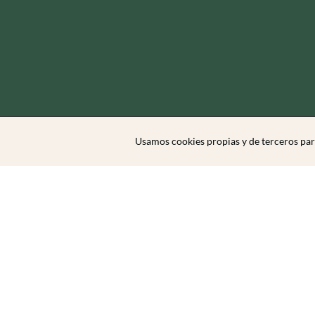
Usamos cookies propias y de terceros par
Zibarit Club
Únete al club
Invitar a un amigo/a