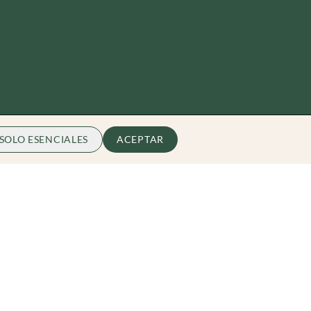
SOLO ESENCIALES
ACEPTAR
Zibarit
Quiénes somos
Conviérte en Embajador