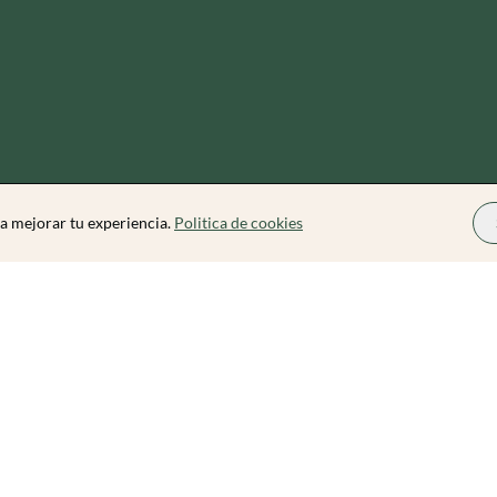
a mejorar tu experiencia.
Politica de cookies
Zibarit Pro
Conviértete en Organizador
Cómo funciona