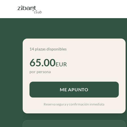
14 plazas disponibles
65.00
EUR
por persona
ME APUNTO
Reserva segura y confirmación inmediata