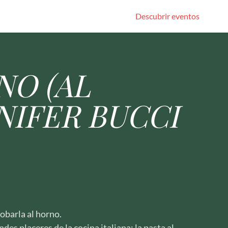
Descubrir eventos
NO (AL
NIFER BUCCI
robarla al horno.
des placeres de la cocina italiana: la pasta al