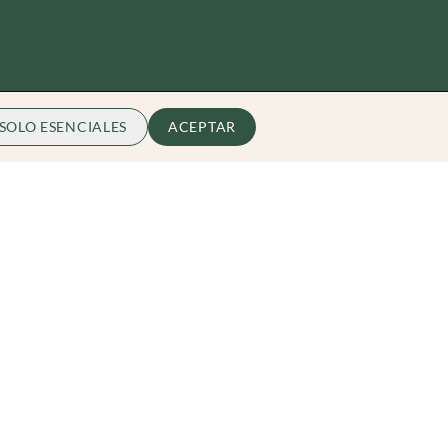
SOLO ESENCIALES
ACEPTAR
Zibarit
Quiénes somos
Conviérte en Embajador
hello@zibarit.com