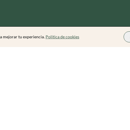
a mejorar tu experiencia.
Politica de cookies
Zibarit Pro
Conviértete en Organizador
Cómo funciona
Precios
Blog