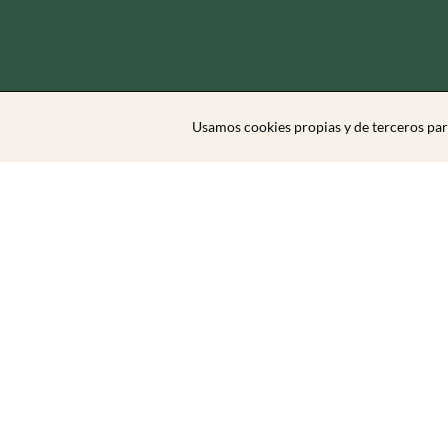
Usamos cookies propias y de terceros par
Zibarit Club
Únete al club
Invitar a un amigo/a
Descubrir eventos