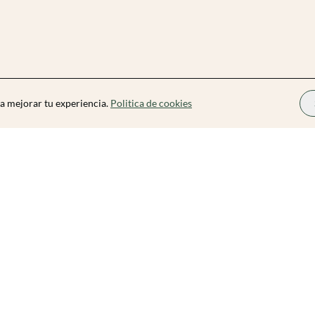
a mejorar tu experiencia.
Politica de cookies
Zibarit Pro
Conviértete en Organizador
Cómo funciona
Precios
Blog