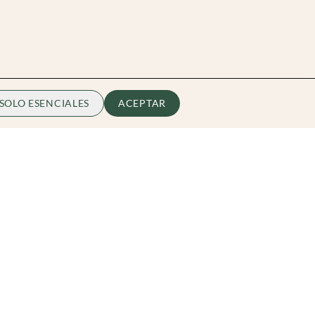
SOLO ESENCIALES
ACEPTAR
Zibarit
Quiénes somos
Conviérte en Embajador
hello@zibarit.com