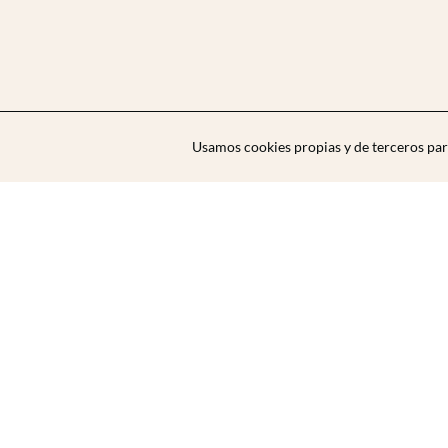
Usamos cookies propias y de terceros par
Zibarit Club
Únete al club
Invitar a un amigo/a
Descubrir eventos