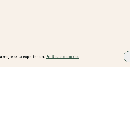
a mejorar tu experiencia.
Politica de cookies
Zibarit Pro
Conviértete en Organizador
Cómo funciona
Precios