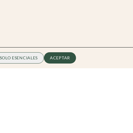
SOLO ESENCIALES
ACEPTAR
Zibarit
Quiénes somos
Conviérte en Embajador