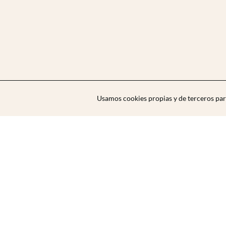
Usamos cookies propias y de terceros par
Zibarit Club
Únete al club
Invitar a un amigo/a
Descubrir eventos