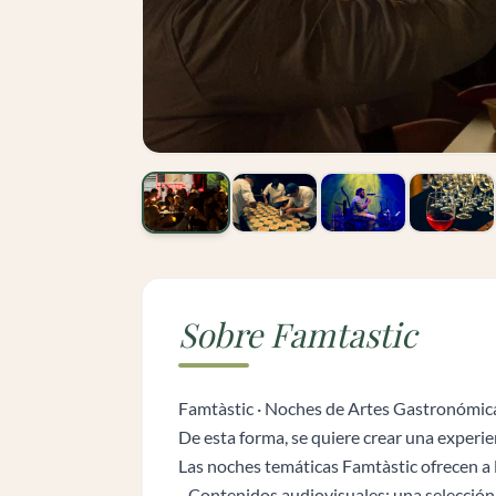
Sobre Famtastic
Famtàstic · Noches de Artes Gastronómica
De esta forma, se quiere crear una experien
Las noches temáticas Famtàstic ofrecen a 
- Contenidos audiovisuales: una selección