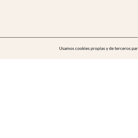
Usamos cookies propias y de terceros par
Zibarit Club
Únete al club
Invitar a un amigo/a
Descubrir eventos