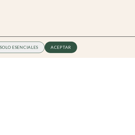
SOLO ESENCIALES
ACEPTAR
Zibarit
Quiénes somos
Conviérte en Embajador
hello@zibarit.com