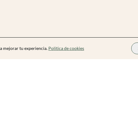
a mejorar tu experiencia.
Politica de cookies
Zibarit Pro
Conviértete en Organizador
Cómo funciona
Precios
Blog