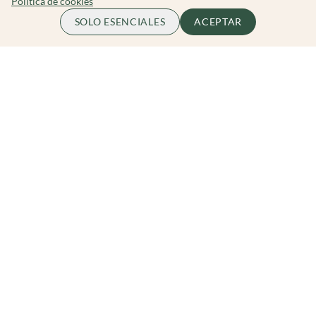
Politica de cookies
SOLO ESENCIALES
ACEPTAR
Zibarit Club
Únete al club
Invitar a un amigo/a
Descubrir eventos
Zibarit Pro
Conviértete en Organizador
Cómo funciona