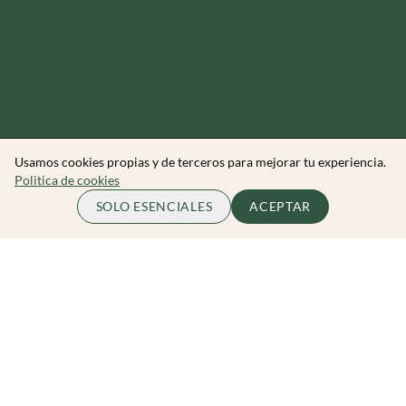
Usamos cookies propias y de terceros para mejorar tu experiencia.
Politica de cookies
70.00 EUR
COMPLETO
SOLO ESENCIALES
ACEPTAR
por persona
Zibarit Club
Únete al club
Invitar a un amigo/a